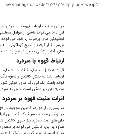
seomanager
/uploads/2024/01/empty_user.webp
/
در این مطلب ارتباط قهوه با سردرد را م
این درد می تواند ناشی از عوامل مختلف
نوشیدنی های پرطرفدار، خود می تواند 
بررسی قرار گرفته و نتایج گوناگونی از 
های فیزیولوژیکی دخیل در این پدیده 
ارتباط قهوه با سردرد
قهوه به دلیل محتوای کافئین، ماده ای 
ارتباط، باید به نقش کافئین و نحوه ت
تواند باعث انقباض رگ های خونی شود، 
مصرف آن نیز ممکن است منجر به سردرد
اثرات مثبت قهوه بر سردرد
در بسیاری از موارد، کافئین موجود در 
در نواحی مختلف سر کمک کند. این اثرات
داروهای ضد سردرد نیز حاوی کافئین ه
علاوه بر این، کافئین می تواند بر سطح
در افراد مبتلا به میگرن می تواند کا