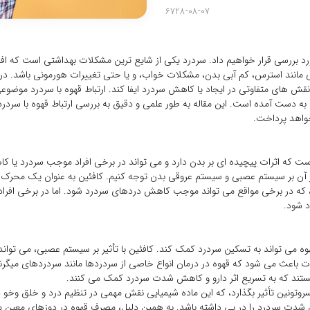
6728-08-07
ورد بررسی قرار خواهیم داد. سردرد یکی از شایع ترین مشکلات بهداشتی است که افرا
ی مانند استرس، کم آبی بدن، مشکلات خواب، و یا حتی تغییرات هورمونی باشد. در 
نقش های متفاوتی در ایجاد یا کاهش سردرد ایفا کند. ارتباط قهوه با سردرد موض
آن به دست آمده است. این مقاله به طور علمی و دقیق به بررسی ارتباط قهوه با سردرد
خواهد پرداخت.
است که اثرات پیچیده ای بر بدن دارد و می تواند در برخی افراد موجب سردرد یا ک
أثیر آن بر سیستم عصبی و سیستم عروقی بدن توجه کنیم. کافئین به عنوان یک مح
که در برخی مواقع می تواند موجب کاهش دردهای سردرد شود. اما در برخی افراد،
 شود.
قهوه می تواند به تسکین سردرد کمک کند. کافئین با تأثیر بر سیستم عصبی، می توان
 باعث می شود که قهوه در درمان انواع خاصی از سردردها مانند سردردهای میگرنی 
ستند که به تسریع اثر دارو و کاهش شدت سردرد کمک می کنند.
 سروتونین تأثیر بگذارد، که این ماده شیمیایی نقش مهمی در تنظیم درد و خلق وخو 
هش شدت سردرد را در پی داشته باشد. به همین دلیل، مصرف قهوه در دوزهای معین م