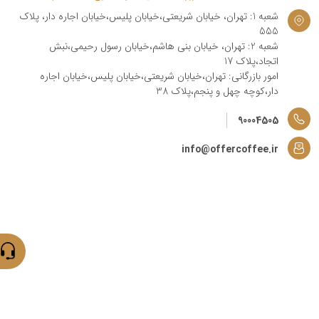
شعبه 1: تهران، خیابان شریعتی،خیابان پلیس،خیابان اجاره دار، پلاک
555
شعبه 2: تهران، خیابان بنی هاشم،خیابان رسول رحیمی،نبش
اتجاد،پلاک 17
امور بازرگانی: تهران،خیابان شریعتی،خیابان پلیس،خیابان اجاره
دار،کوچه چهل و پنجم،پلاک 38
90004505
info@offercoffee.ir