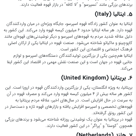
برندهای بزرگی مانند “نسپرسو” و “لا کافه” در بازار قهوه فعالیت دارند.
5. ایتالیا (Italy)
ایتالیا به عنوان کشور زادگاه قهوه اسپرسو، جایگاه ویژه‌ای در میان واردکنندگان
قهوه دارد. هر ساله ایتالیا حدود ۶ میلیون کیسه قهوه وارد می‌کند. این کشور به
دلیل علاقه شدید مردم به قهوه‌های اسپرسو و دیگر نوشیدنی‌های قهوه‌ای مانند
کاپوچینو و ماکیاتو شناخته می‌شود. صنعت قهوه در ایتالیا یکی از ارکان اصلی
فرهنگ اجتماعی و اقتصادی این کشور است.
ایتالیا هم‌چنین یکی از بزرگترین تولیدکنندگان دستگاه‌های اسپرسو و لوازم
جانبی قهوه در جهان است و این صنعت نقش مهمی در اقتصاد این کشور ایفا
می‌کند.
6. بریتانیا (United Kingdom)
بریتانیا، به ویژه انگلستان، یکی از بزرگترین واردکنندگان قهوه در اروپا است. این
کشور هر ساله بیش از ۴ میلیون کیسه قهوه وارد می‌کند و مصرف قهوه در آن
به سرعت در حال افزایش است. در سال‌های اخیر، علاقه مردم بریتانیا به
قهوه‌های تخصصی و اسپرسو افزایش یافته و بازارهای قهوه تازه و دست‌ساز در
این کشور رونق گرفته‌اند.
قهوه در بریتانیا به عنوان یک نوشیدنی روزانه شناخته می‌شود و برندهای بزرگی
همچون “کوستا” و “پراگر” در این کشور فعالیت دارند.
7. هلند (Netherlands)