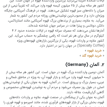
ایالات متحده آمریکا بی‌تردید بزرگترین واردکننده قهوه در جهان است. این
کشور هر ساله بیش از ۲۵ میلیون کیسه قهوه وارد می‌کند که تقریباً نیمی از این
میزان را دانه‌های سبز قهوه تشکیل می‌دهند. قهوه در فرهنگ آمریکایی جایگاه
ویژه‌ای دارد و از محبوب‌ترین نوشیدنی‌های روزانه مردم این کشور به شمار
می‌آید. به علاوه، بسیاری از برندهای بزرگ قهوه آمریکایی مانند استارباکس،
دانکن دوناتس و پیتزا هات در سراسر جهان شناخته شده‌اند.
آمارها نشان می‌دهند که مصرف سرانه قهوه در ایالات متحده حدود ۴.۲
کیلوگرم در سال برای هر نفر است که رقمی چشمگیر به حساب می‌آید. این
کشور علاوه بر واردات قهوه، یکی از بزرگترین بازارهای قهوه‌های ویژه
(Specialty Coffee) در جهان را نیز در اختیار دارد.
«
خرید قهوه
»
«
خرید قهوه گلد
»
2. آلمان (Germany)
آلمان دومین واردکننده بزرگ قهوه در جهان است. این کشور هر ساله بیش از
۱۰ میلیون کیسه قهوه وارد می‌کند و بازار قهوه آن، به ویژه در مناطق شمالی و
غربی، بسیار بزرگ و پررونق است. در آلمان، قهوه به عنوان یکی از نوشیدنی‌های
اصلی در طول روز مصرف می‌شود و مردم آن به نوشیدن قهوه‌های مخصوص و
گاهی گران‌قیمت علاقه دارند.
آلمان به عنوان یکی از پیشگامان در صنعت قهوه، علاوه بر واردات دانه‌های
قهوه، بخش بزرگی از بازار قهوه‌های فرآوری شده، مانند اسپرسو و قهوه فوری را