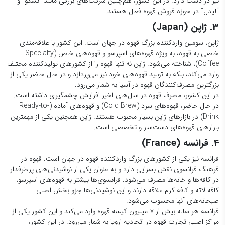
نیز در دست دارد. در این کشور، هم‌چنین شرکت‌های بزرگی مانند “تسکو” و
“لیدل” در حوزه فروش قهوه فعال هستند.
3. ژاپن (Japan)
ژاپن، سومین واردکننده بزرگ قهوه در جهان است. این کشور با علاقه‌مندی
خاصی به قهوه، به ویژه قهوه‌های اسپرسو و قهوه‌های خاص (Specialty
Coffee)، شناخته می‌شود. ژاپن نه تنها قهوه را از کشورهای تولیدکننده مختلف
وارد می‌کند، بلکه به تولید قهوه‌های خود نیز می‌پردازد و در حال حاضر یکی از
بزرگترین مصرف‌کنندگان قهوه در آسیا به شمار می‌رود.
در این کشور، مصرف قهوه در سال‌های اخیر افزایش چشمگیری داشته است.
در حال حاضر، قهوه‌های سرد (Cold Brew) و قهوه‌های آماده (Ready-to-
Drink) در بازارهای ژاپن بسیار محبوب هستند. ژاپن همچنین یکی از مهمترین
بازارهای قهوه‌های دست‌ساز و تخصصی است.
4. فرانسه (France)
فرانسه نیز یکی از کشورهای بزرگ واردکننده قهوه در جهان است. قهوه در
فرهنگ فرانسوی نقش بسزایی دارد و به عنوان یکی از نوشیدنی‌های پرطرفدار
در کافه‌ها و خانه‌ها مصرف می‌شود. فرانسوی‌ها بیشتر به قهوه‌های اسپرسو،
کافه لاته و کافه کرم علاقه دارند و این نوشیدنی‌ها جزو بخش اصلی
صبحانه‌های آنها محسوب می‌شود.
فرانسه هر ساله بیش از ۷ میلیون کیسه قهوه وارد می‌کند و این کشور یکی از
مراکز اصلی تجارت قهوه در اتحادیه اروپا به شمار می‌رود. در این کشور،