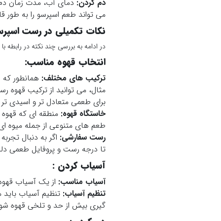
دم کردن:
دمای آب، مدت زمان دم کر
می تواند طعم اسپرسو را به طور ق
نکات تکمیلی در رست اسپرس
در ادامه به بررسی چند نکته در رابطه با
انتخاب قهوه مناسب
:
ترکیب های مختلف
:
همانطور که ا
مثال، می توانید از ترکیب قهوه ر
برای طعمی متعادل تر و اسیدی تر ا
خاستگاه قهوه
:
منطقه ای که قهوه د
طعم های متنوعی از جمله میوه ای،
رست سفارشی
:
اگر به دنبال تجرب
تا درجه رست و پروفایل طعمی دلخ
آسیاب کردن
:
آسیاب مناسب
:
از یک آسیاب قهوه 
تنظیم آسیاب
:
تنظیم آسیاب باید م
گیری بیش از حد و تلخی قهوه شود