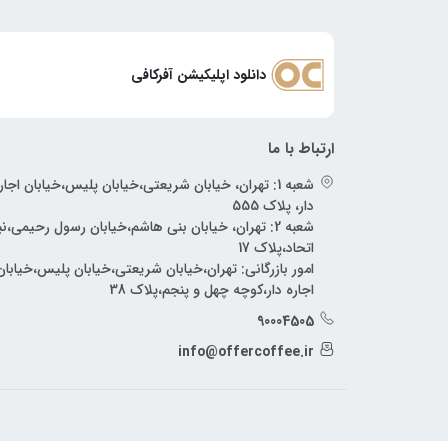
دانلود اپلیکیشن آفرکافی
ارتباط با ما
شعبه 1: تهران، خیابان شریعتی،خیابان پلیس،خیابان اجار
دار، پلاک 555
شعبه 2: تهران، خیابان بنی هاشم،خیابان رسول رحیمی،
اتحاد،پلاک 17
امور بازرگانی: تهران،خیابان شریعتی،خیابان پلیس،خیابان
اجاره دار،کوچه چهل و پنجم،پلاک 38
90004505
info@offercoffee.ir