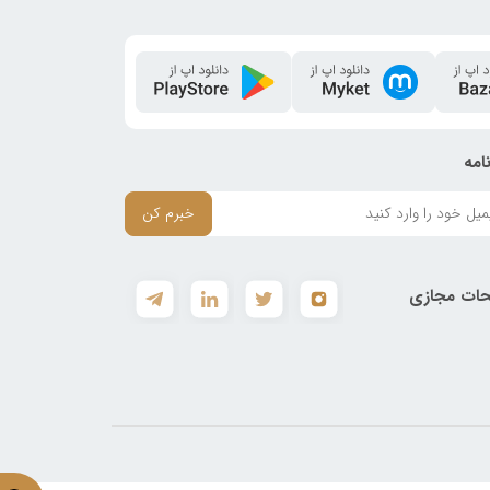
امه
خبرم کن
ات مجازی