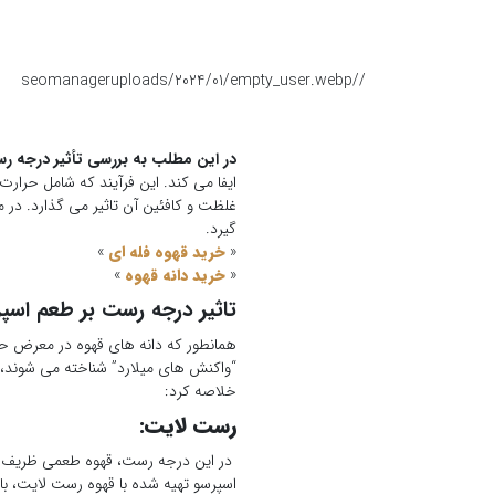
seomanager
/uploads/2024/01/empty_user.webp
/
در این مطلب به بررسی تأثیر درجه ر
ایفا می کند. این فرآیند که شامل حرا
غلظت و کافئین آن تاثیر می گذارد. در
گیرد.
«
خرید قهوه فله ای
»
«
خرید دانه قهوه
»
تاثیر درجه رست بر طعم اسپ
همانطور که دانه های قهوه در معرض حر
“واکنش های میلارد” شناخته می شوند، ط
خلاصه کرد:
رست لایت:
در این درجه رست، قهوه طعمی ظریف و 
اسپرسو تهیه شده با قهوه رست لایت، ب