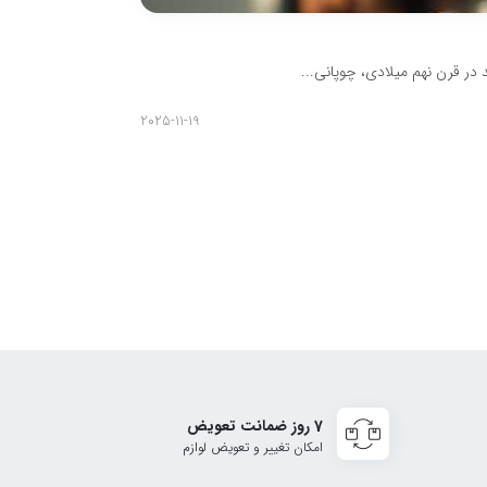
نحوه دم کردن قه
در قرن نهم میلادی، چوپانی...
قهوه سازهای قطره ا
omanager
2025-11-19
7 روز ضمانت تعویض
امکان تغییر و تعویض لوازم