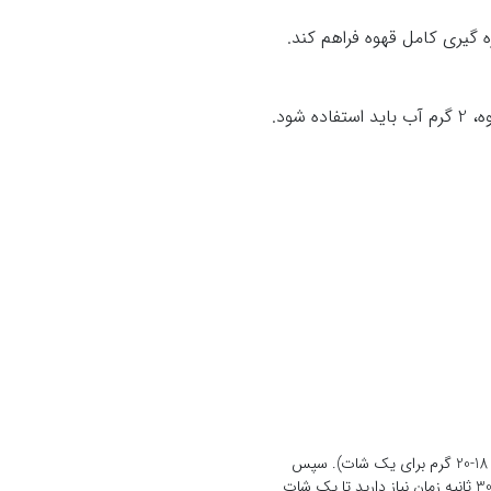
 گیری کامل قهوه فراهم کند.
برای تهیه اسپرسو در خانه، ابتدا به یک دستگاه اسپرسو نیاز دارید. دانه‌های قهوه تازه را به اندازه مناسب آسیاب کنید (حدود 18-20 گرم برای یک شات). سپس
پورتافیلتر را با قهوه پر کنید و به خوبی فشرده کنید. پورتافیلتر را در دستگاه قرار دهید و آن را روشن کنید. معمولاً حدود 25-30 ثانیه زمان نیاز دارید تا یک شات