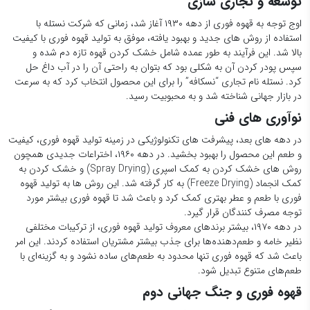
توسعه و تجاری سازی
اوج توجه به قهوه فوری از دهه ۱۹۳۰ آغاز شد، زمانی که شرکت نستله با
استفاده از روش های جدید و بهبود یافته، موفق به تولید قهوه فوری با کیفیت
بالا شد. این فرآیند به طور عمده شامل خشک کردن قهوه تازه دم شده و
سپس پودر کردن آن به شکلی بود که بتوان به راحتی آن را در آب داغ حل
کرد. نستله نام تجاری “نسکافه” را برای این محصول انتخاب کرد که به سرعت
در بازار جهانی شناخته شد و به محبوبیت رسید.
نوآوری های فنی
در دهه های بعد، پیشرفت های تکنولوژیکی در زمینه تولید قهوه فوری، کیفیت
و طعم این محصول را بهبود بخشید. در دهه ۱۹۶۰، اختراعات جدیدی همچون
روش های خشک کردن به کمک اسپری (Spray Drying) و خشک کردن به
کمک انجماد (Freeze Drying) به کار گرفته شد. این روش ها به تولید قهوه
فوری با طعم و عطر بهتری کمک کرد و باعث شد تا قهوه فوری بیشتر مورد
توجه مصرف کنندگان قرار گیرد.
در دهه ۱۹۷۰، بیشتر برندهای معروف تولید قهوه فوری، از ترکیبات مختلفی
نظیر خامه و طعم‌دهنده‌ها برای جذب بیشتر مشتریان استفاده کردند. این امر
باعث شد که قهوه فوری تنها محدود به طعم‌های ساده نشود و به گزینه‌ای با
طعم‌های متنوع تبدیل شود.
قهوه فوری و جنگ جهانی دوم