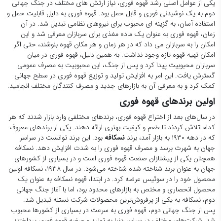
یکی از عوامل اصلی رشد قهوه فوری، نیاز ارتش های مختلف در جنگ جهانی
دوم به یک نوشیدنی فوری و قابل حمل بود. قهوه فوری به دلیل قابلیت حمل و
استفاده آسان، به گزینه ای محبوب برای نیروهای نظامی تبدیل شد. در آن
زمان، قهوه فوری به عنوان یک ماده مغذی برای سربازان معرفی شد و این
امکان را به سربازان می داد که در هر زمان و هر مکان قهوه بنوشند، حتی اگر
امکان تهیه قهوه تازه وجود نداشت. به همین دلیل، قهوه فوری در میان
سربازان محبوبیت پیدا کرد و پس از جنگ، این محبوبیت به مصرف عمومی
گسترش یافت. این امر به افزایش تولید و توزیع قهوه فوری در سطح جهانی
کمک کرد و به معرفی آن به بازارهای جدید و مصرف کنندگان مختلف انجامید.
اولین برندهای قهوه فوری
در سال‌های بعد از اختراع قهوه فوری، برندهای مختلفی وارد بازار شدند که هر
کدام تلاش کردند تا طعم و کیفیت بهتری ارائه دهند. یکی از برندهای معروف
که در دهه ۱۹۳۰ به بازار آمد، برند
نسکافه
بود. این برند توانست در سراسر
جهان به شهرت برسد و مصرف قهوه فوری را به شدت افزایش دهد. نسکافه
همچنان یکی از پیشتازان صنعت قهوه فوری است و در بسیاری از کشورهای
جهان به عنوان برند شناخته شده شناخته می‌شود. در سال ۱۹۳۸، نسکافه اولین
محصول خود را در سوئیس عرضه کرد. در ابتدا، قهوه نسکافه به عنوان یک
محصول انحصاری و مختص به بازارهای محدود بود، اما با آغاز جنگ جهانی
دوم، نسکافه به یکی از پرفروش‌ترین محصولات شرکت نستله تبدیل شد.
پس از جنگ جهانی دوم، قهوه فوری به سرعت در بسیاری از کشورها محبوب
شد. شرکت‌های مختلف در سراسر دنیا به تولید و عرضه قهوه فوری پرداختند.