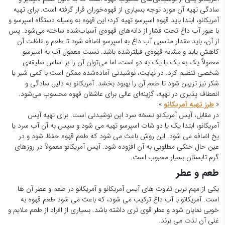
سادگی تهیه آن مورد توجه بسیاری از قهوه‌خوران قرار گرفته است. برای تهیه
آمریکانو، ابتدا باید قهوه‌ اسپرسو تهیه کرد؛ این قهوه به وسیله دستگاه اسپرسو و
با عبور آب داغ تحت فشار از دانه‌های قهوه‌ی آسیاب‌شده ساخته می‌شود. پس
از آن، باید مقدار مناسبی آب داغ به اسپرسو اضافه شود تا طعم و غلظت آن
کاهش یابد و مشابه قهوه‌ی فیلترشده باشد. نسبت معمول آب به اسپرسو
معمولاً یک به یک یا یک به دو است، اما می‌توان آن را بر اساس سلیقه‌ی
شخصی تنظیم کرد. در نهایت، نوشیدنی آماده‌شده ممکن است با کمی شیر یا
شکر نیز تزیین شود تا طعم آن را بهبود بخشد. آمریکانو به دلیل سادگی و
انعطاف پذیری در تهیه، گزینه‌ای عالی برای عاشقان قهوه محسوب می‌شود.
«
طرز تهیه آمریکانو
»
در مقابل، آیس آمریکانو نسخه سرد این نوشیدنی است. برای تهیه آیس
آمریکانو، ابتدا یک یا دو شات اسپرسو تهیه می شود و سپس به آن آب سرد یا
یخ اضافه می شود. این روش باعث می شود که طعم قهوه حفظ شود و در
عین حال خنکی مطلوبی به آن افزوده شود. آیس آمریکانو معمولاً در روزهای
گرم تابستان بسیار محبوب است.
طعم و عطر
یکی از مهم ترین تفاوت های آیس آمریکانو و آمریکانو در طعم و عطر آن ها
است. آمریکانو با آب داغ ترکیب می شود، که باعث می شود طعم قهوه به
خوبی نمایان شود و عطر قوی تری داشته باشد. بسیاری از افراد از طعم ملایم و
غنی آن لذت می برند.