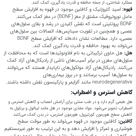
عملکرد شناختی، از جمله حافظه و قدرت یادگیری، کمک کنند.
قهوه
:
اسید کلروژنیک و کافئین موجود در قهوه به افزایش سطح
عامل نوروتروفیک مشتق از مغز (BDNF) در مغز کمک می‌کنند.
BDNF پروتئینی است که نقش کلیدی در رشد و بقای سلول‌های
عصبی و همچنین در تقویت سیناپس‌ها، اتصالات بین سلول‌های
عصبی، دارد. مطالعات نشان داده‌اند که افزایش سطح BDNF
می‌تواند به بهبود حافظه و قدرت یادگیری کمک کند.
هل
:
هل حاوی ترکیباتی به نام فلاونوئیدها است که به محافظت از
سلول‌های مغزی در برابر آسیب‌های ناشی از رادیکال‌های آزاد کمک
می‌کنند. رادیکال‌های آزاد مولکول‌های ناپایدار هستند که می‌توانند
به سلول‌ها آسیب برسانند و در بروز بیماری‌های
neurodegenerative مانند آلزایمر و پارکینسون نقش داشته باشند.
کاهش استرس و اضطراب
:
هل طبعی گرم دارد و در طب سنتی برای آرامش اعصاب و کاهش استرس و
اضطراب تجویز می‌شود. مواد مغذی موجود در هل مانند لینالول و برنئول به
کاهش سطح هورمون کورتیزول، هورمون استرس، در بدن کمک می‌کنند.
کافئین
:
کافئین موجود در قهوه می‌تواند به طور موقت سطح
هوشیاری و تمرکز را افزایش دهد و به این ترتیب به طور غیرمستقیم
در کاهش استرس و اضطراب موثر باشد. با این حال، توجه به این