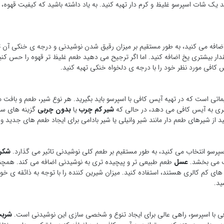
ید یک شات اسپرسو غلیظ و کرم دار تهیه کنید. به یاد داشته باشید که کیفیت قهوه،
ضافه می کنید، به طور مستقیم بر میزان رقیق شدن نوشیدنی و درجه ی خنکی آن تاث
دار بیشتری یخ اضافه کنید. اما اگر ترجیح می دهید طعم غلیظ تر قهوه را حس کنید،
 کافی مورد نظر خود را با درجه ی دلخواه خنکی تهیه کنید.
ماتی است که در تهیه آیس کافی با اسپرسو باید بگیرید. هر نوع شیر، طعم و بافت
ری به آیس کافی می دهد، در حالی که
شیر کم چرب
یا
بدون چربی
گزینه های سال
ز شیرهای طعم دار مانند شیر وانیلی یا شیر بادامی برای ایجاد طعم های جدید و ه
سپرسو انتخاب می کنید، به طور مستقیم بر طعم کلی نوشیدنی تاثیر می گذارد.
شکر
ک می بخشد.
عسل
طعم طبیعی تر و پیچیده تری به نوشیدنی اضافه می کند. همچنی
 های کم کالری هستند، استفاده کنید. میزان شیرین کننده را با توجه به ذائقه ی خود
ید.
ی با اسپرسو، راهی عالی برای ایجاد تنوع و شخصی سازی این نوشیدنی است.
شربت