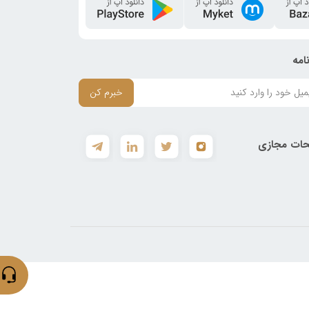
امه
خبرم کن
ات مجازی