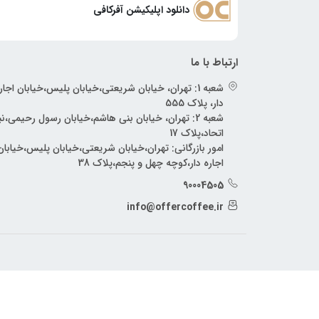
دانلود اپلیکیشن آفرکافی
ارتباط با ما
شعبه 1: تهران، خیابان شریعتی،خیابان پلیس،خیابان اجار
دار، پلاک 555
شعبه 2: تهران، خیابان بنی هاشم،خیابان رسول رحیمی،
اتحاد،پلاک 17
امور بازرگانی: تهران،خیابان شریعتی،خیابان پلیس،خیابان
اجاره دار،کوچه چهل و پنجم،پلاک 38
90004505
info@offercoffee.ir