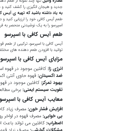
عصاره وانیل
تنها چند نمونه از طعم ده
جدید و هیجان انگیزی را کشف کنید و ه
به یاد داشته باشید که تهیه ی آیس کا
طعم آیس کافی خود را ارزیابی کنید و در
اسپرسو را به یک نوشیدنی منحصر به فرد
طعم آیس کافی با اسپرسو
آیس کافی با اسپرسو، ترکیبی از طعم قو
توانید با افزودن طعم دهنده های مخت
مزایای آیس کافی با اسپرسو
انرژی زا:
کافئین موجود در قهوه اس
ضد اکسیدان:
قهوه حاوی آنتی اکس
بهبود تمرکز:
کافئین موجود در قهوه 
تقویت سیستم ایمنی:
برخی مطالعا
معایب آیس کافی با اسپرسو
افزایش فشار خون:
مصرف زیاد کافئ
بی خوابی:
مصرف قهوه در اواخر رو
اضطراب:
کافئین می تواند باعث ا
مشکلات گوارشی:
مصرف زیاد قهوه