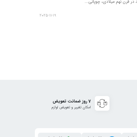
در قرن نهم میلادی، چوپانی...
قهوه سازهای قطره ا
omanager
2025-11-19
7 روز ضمانت تعویض
امکان تغییر و تعویض لوازم