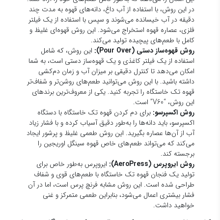
روش ایروپرس (AeroPress):
ایروپرس به‌طور خاص برای
تولید یک فنجان قهوه تک خاستگاه با طعم‌های قوی و شفاف
طراحی شده است. این روش مشابه فرنچ پرس است، اما در آن
فشار بیشتری اعمال می‌شود، بنابراین طعمی متمرکز و غنی
خواهید داشت.
نکات طلایی برای دم کردن قهوه تک خاستگاه در خانه
آسیاب مناسب:
برای هر روش دم‌کردن قهوه، استفاده از آسیاب
مناسب بسیار مهم است. به‌عنوان مثال، برای فرنچ پرس از آسیاب
درشت، برای قهوه‌ساز دستی (Pour Over) از آسیاب متوسط و
برای اکسپرسو از آسیاب ریز استفاده کنید.
آب با دمای مناسب:
دمای آب در دم کردن قهوه تأثیر زیادی بر
طعم آن دارد. برای بهترین نتیجه، دمای آب باید بین 90 تا 96
درجه سانتی‌گراد باشد. آب خیلی داغ می‌تواند باعث سوختن
قهوه و طعم تلخ شود، در حالی که آب خیلی سرد عصاره کافی را
از دانه‌ها استخراج نمی‌کند.
مقدار مناسب قهوه:
معمولاً نسبت مناسب قهوه به آب برای دم
کردن قهوه تک خاستگاه 1:15 است. یعنی برای هر 1 گرم قهوه، 15
گرم آب نیاز است. این نسبت می‌تواند بسته به ذائقه شخصی
تنظیم شود.
زمان دم‌کشی:
زمان دم‌کشی نیز بر طعم قهوه تأثیر زیادی دارد.