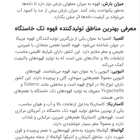
کلمبیا:
کلمبیا به عنوان یکی از بزرگترین تولیدکنندگان قهوه عربیکا
در جهان شناخته می‌شود. قهوه کلمبیا طعمی متعادل، با شیرینی
طبیعی و عطر ملایم دارد. این کشور دارای شرایط اقلیمی مناسب،
ارتفاعات بالا و خاک‌های غنی است که به تولید قهوه‌های باکیفیت
کمک می‌کند.
اتیوپی:
اتیوپی را به عنوان مهد قهوه می‌شناسند. قهوه‌های
اتیوپی معمولاً طعم‌هایی میوه‌ای، گلی و پیچیده دارند. این کشور
دارای تنوع بالا در انواع قهوه است و مناطقی مانند Sidamo و
Yirgacheffe معروف به تولید قهوه‌های تک خاستگاه با طعم‌های
خاص هستند.
کاستاریکا:
کاستاریکا به‌دلیل ارتفاعات بالا و آب و هوای مناسب،
یکی از بهترین مناطق تولید قهوه تک خاستگاه در آمریکای مرکزی
است. قهوه‌های کاستاریکا طعم‌های شیرین، مرکباتی و شاداب
دارند و معمولاً عطر بسیار خوشایندی دارند.
گواتمالا:
گواتمالا به‌ویژه به‌خاطر قهوه‌هایی با طعم پیچیده و قوی
شهرت دارد. مناطق آتیتلان و آنتیگوآ گواتمالا از جمله معروف‌ترین
مناطق تولید قهوه‌های تک خاستگاه با طعم‌های شکلاتی و دودی
هستند.
جامائیکا:
قهوه بلو مانتین جامائیکا یکی از گران‌ترین و بهترین
قهوه‌های تک خاستگاه دنیا است. این قهوه به‌خاطر طعم ملایم،
عطر فوق‌العاده و پیچیدگی بالای طعم‌هایش شناخته می‌شود.