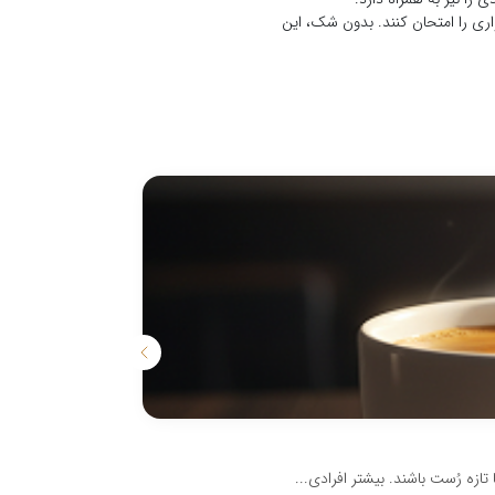
اری را امتحان کنند. بدون شک، این
موکاپات چیست
زه رُست باشند. بیشتر افرادی...
موکاپات یک دستگاه ساده