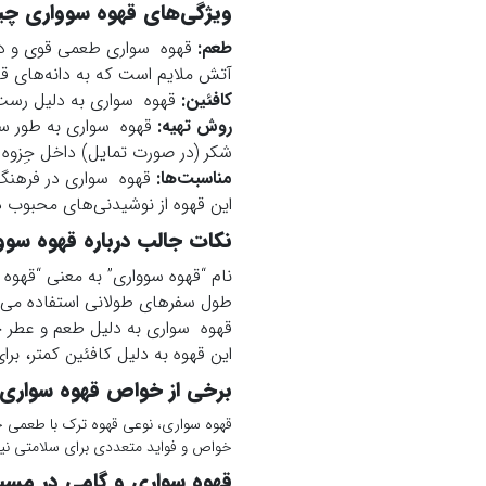
ویژگی‌های قهوه سوواری چ
طعم:
قهوه سواری طعمی قوی و دودی
آتش ملایم است که به دانه‌های ق
کافئین:
قهوه سواری به دلیل رست ش
روش تهیه:
قهوه سواری به طور سنتی
شکر (در صورت تمایل) داخل جِزوه 
مناسبت‌ها:
قهوه سواری در فرهنگ 
این قهوه از نوشیدنی‌های محبوب د
نکات جالب درباره قهوه سوو
نام “قهوه سوواری” به معنی “قهوه 
طول سفرهای طولانی استفاده می‌
قهوه سواری به دلیل طعم و عطر خا
این قهوه به دلیل کافئین کمتر، بر
برخی از خواص قهوه سواری
قهوه سواری، نوعی قهوه ترک با طعمی خا
خواص و فواید متعددی برای سلامتی نیز 
قهوه سواری و گامی در مسیر