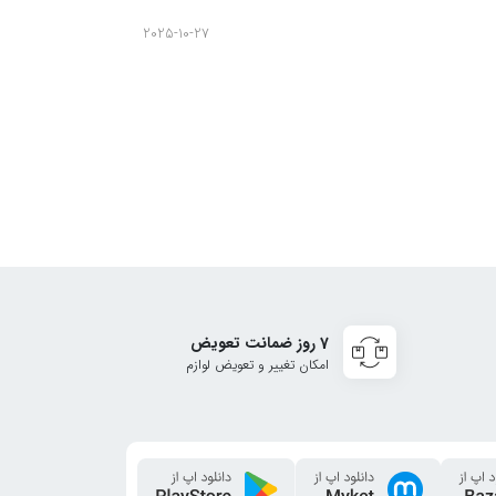
omanager
2025-10-27
7 روز ضمانت تعویض
امکان تغییر و تعویض لوازم