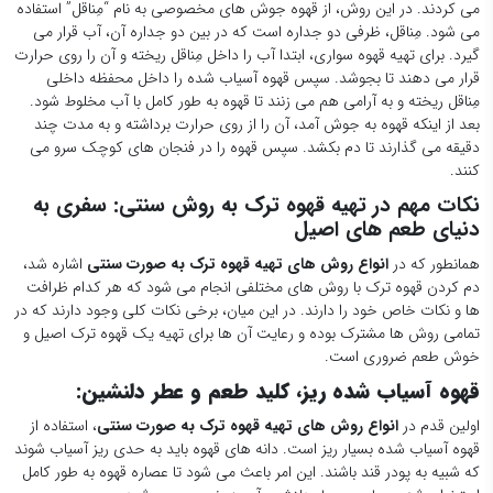
می کردند. در این روش، از قهوه جوش های مخصوصی به نام “مِناقل” استفاده
می شود. مِناقل، ظرفی دو جداره است که در بین دو جداره آن، آب قرار می
گیرد. برای تهیه قهوه سواری، ابتدا آب را داخل مِناقل ریخته و آن را روی حرارت
قرار می دهند تا بجوشد. سپس قهوه آسیاب شده را داخل محفظه داخلی
مِناقل ریخته و به آرامی هم می زنند تا قهوه به طور کامل با آب مخلوط شود.
بعد از اینکه قهوه به جوش آمد، آن را از روی حرارت برداشته و به مدت چند
دقیقه می گذارند تا دم بکشد. سپس قهوه را در فنجان های کوچک سرو می
کنند.
نکات مهم در تهیه قهوه ترک به روش سنتی: سفری به
دنیای طعم های اصیل
همانطور که در
انواع روش های تهیه قهوه ترک به صورت سنتی
اشاره شد،
دم کردن قهوه ترک با روش های مختلفی انجام می شود که هر کدام ظرافت
ها و نکات خاص خود را دارند. در این میان، برخی نکات کلی وجود دارند که در
تمامی روش ها مشترک بوده و رعایت آن ها برای تهیه یک قهوه ترک اصیل و
خوش طعم ضروری است.
قهوه آسیاب شده ریز، کلید طعم و عطر دلنشین:
اولین قدم در
انواع روش های تهیه قهوه ترک به صورت سنتی
، استفاده از
قهوه آسیاب شده بسیار ریز است. دانه های قهوه باید به حدی ریز آسیاب شوند
که شبیه به پودر قند باشند. این امر باعث می شود تا عصاره قهوه به طور کامل