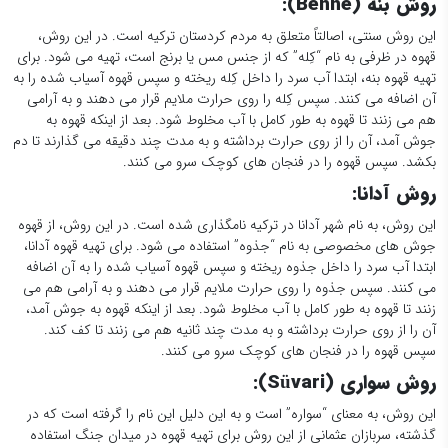
روش بنه (
Benne
):
این روش سنتی، اصالتاً متعلق به مردم کردستان ترکیه است. در این روش،
قهوه در ظرفی به نام “کِله” که از جنس مس یا برنج است، تهیه می شود. برای
تهیه قهوه بنه، ابتدا آب سرد را داخل کِله ریخته و سپس قهوه آسیاب شده را به
آن اضافه می کنند. سپس کِله را روی حرارت ملایم قرار می دهند و به آرامی
هم می زنند تا قهوه به طور کامل با آب مخلوط شود. بعد از اینکه قهوه به
جوش آمد، آن را از روی حرارت برداشته و به مدت چند دقیقه می گذارند تا دم
بکشد. سپس قهوه را در فنجان های کوچک سرو می کنند.
روش آدانا:
این روش، به نام شهر آدانا در ترکیه نامگذاری شده است. در این روش، از قهوه
جوش های مخصوصی به نام “جذوه” استفاده می شود. برای تهیه قهوه آدانا،
ابتدا آب سرد را داخل جذوه ریخته و سپس قهوه آسیاب شده را به آن اضافه
می کنند. سپس جذوه را روی حرارت ملایم قرار می دهند و به آرامی هم می
زنند تا قهوه به طور کامل با آب مخلوط شود. بعد از اینکه قهوه به جوش آمد،
آن را از روی حرارت برداشته و به مدت چند ثانیه هم می زنند تا کف کند.
سپس قهوه را در فنجان های کوچک سرو می کنند.
روش سواری (
Süvari
):
این روش، به معنای “سواره” است و به این دلیل این نام را گرفته است که در
گذشته، سربازان عثمانی از این روش برای تهیه قهوه در میدان جنگ استفاده