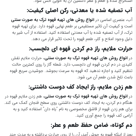
استخراج شده و طعم و عطر دلنشین آن به خوبی حس شود.
آب تصفیه شده یا معدنی، رکن اصلی کیفیت:
آب، عنصری اساسی در
انواع روش های تهیه قهوه ترک به صورت سنتی
است و کیفیت آن تاثیر مستقیمی بر طعم نهایی قهوه دارد. برای تهیه قهوه
ترک، از آب تصفیه شده یا آب معدنی استفاده کنید. استفاده از آب شیر به
دلیل وجود املاح و کلر، طعم قهوه را تحت تاثیر قرار می دهد.
حرارت ملایم، راز دم کردن قهوه ای دلچسب:
در
انواع روش های تهیه قهوه ترک به صورت سنتی
، حرارت ملایم نقش
کلیدی در دم کردن قهوه ای دلچسب دارد. شعله گاز را روی کمترین حالت
تنظیم کنید و اجازه ندهید که قهوه به سرعت بجوشد. جوشیدن سریع قهوه
باعث تلخ شدن طعم آن می شود.
هم زدن ملایم، راز ایجاد کف دوست داشتنی:
در
انواع روش های تهیه قهوه ترک به صورت سنتی
، هم زدن ملایم قهوه در
هنگام دم کردن، به ایجاد کف دوست داشتنی روی سطح فنجان کمک می کند.
برای هم زدن قهوه از قاشق مخصوصی به نام “یاه دان” استفاده کنید و به
آرامی کف قهوه را جمع آوری کنید.
دم کوتاه، ضامن حفظ طعم و عطر:
بعد از اینکه قهوه به جوش آمد، آن را از روی حرارت برداشته و به مدت چند