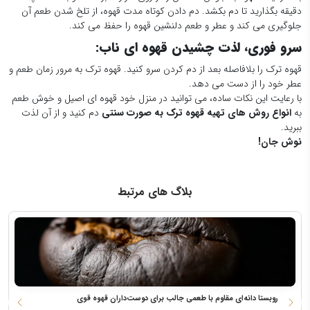
دقیقه بگذارید تا دم بکشد. دم دادن کوتاه مدت قهوه، از تلخ شدن طعم آن
جلوگیری می کند و عطر و طعم دلنشین قهوه را حفظ می کند.
سرو فوری، لذت چشیدن قهوه ای ناب:
قهوه ترک را بلافاصله بعد از دم کردن سرو کنید. قهوه ترک به مرور زمان طعم و
عطر خود را از دست می دهد.
با رعایت این نکات ساده، می توانید در منزل خود قهوه ای اصیل و خوش طعم
به
انواع روش های تهیه قهوه ترک به صورت سنتی
دم کنید و از آن لذت
ببرید.
نوش جان!
بلاگ های مرتبط
قهوه روبستا دانه‌ای مقاوم با طعمی جالب برای دوست‌داران قهوه قوی
ه