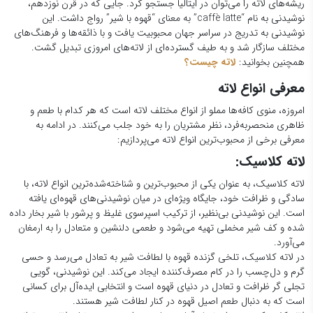
ریشه‌های لاته را می‌توان در ایتالیا جستجو کرد. جایی که در قرن نوزدهم،
نوشیدنی به نام “caffè latte” به معنای “قهوه با شیر” رواج داشت. این
نوشیدنی به تدریج در سراسر جهان محبوبیت یافت و با ذائقه‌ها و فرهنگ‌های
مختلف سازگار شد و به طیف گسترده‌ای از لاته‌های امروزی تبدیل گشت.
همچنین بخوانید:
لاته چیست؟
معرفی انواع لاته
امروزه، منوی کافه‌ها مملو از انواع مختلف لاته است که هر کدام با طعم و
ظاهری منحصربه‌فرد، نظر مشتریان را به خود جلب می‌کنند. در ادامه به
معرفی برخی از محبوب‌ترین انواع لاته می‌پردازیم:
لاته کلاسیک:
لاته کلاسیک، به عنوان یکی از محبوب‌ترین و شناخته‌شده‌ترین انواع لاته، با
سادگی و ظرافت خود، جایگاه ویژه‌ای در میان نوشیدنی‌های قهوه‌ای یافته
است. این نوشیدنی بی‌نظیر، از ترکیب اسپرسوی غلیظ و پرشور با شیر بخار داده
شده و کف شیر مخملی تهیه می‌شود و طعمی دلنشین و متعادل را به ارمغان
می‌آورد.
در لاته کلاسیک، تلخی گزنده قهوه با لطافت شیر به تعادل می‌رسد و حسی
گرم و دل‌چسب را در کام مصرف‌کننده ایجاد می‌کند. این نوشیدنی، گویی
تجلی گر ظرافت و تعادل در دنیای قهوه است و انتخابی ایده‌آل برای کسانی
است که به دنبال طعم اصیل قهوه در کنار لطافت شیر هستند.