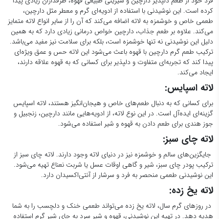
فرد خود از طعم دلپذیر دارچین و شیرینی طبیعی قهوه، طرفداران زیادی پیدا
کرده است. این نوشیدنی با استفاده از ادویه‌ای گرم و معطر مثل دارچین،
طعمی خاص و خوشمزه به لاته اضافه می‌کند که آن را از سایر انواع لاته متمایز
می‌کند. علاوه بر طعم جذاب، دارچین خواص درمانی زیادی دارد که به همین
دلیل این نوشیدنی نه تنها خوشمزه است، بلکه برای سلامت نیز مفید می‌باشد.
ترکیب طعم گرم دارچین با قهوه باعث می‌شود این لاته حس و عمق ویژه‌ای
پیدا کند که تجربه‌ای متفاوت و دلپذیر برای کسانی که به قهوه علاقه دارند،
ایجاد می‌کند.
لاته اسپایس:
برای کسانی که به دنبال طعم‌های خاص و هیجان‌انگیز هستند، لاته اسپایس
گزینه‌ای ایده‌آل است. در این نوع لاته، از ادویه‌هایی مانند دارچین، زنجبیل و
جوز هندی برای طعم دادن به قهوه و شیر استفاده می‌شود.
لاته چای سبز:
جایگزین‌های سالم و خوشمزه نیز در دنیای لاته وجود دارند. لاته چای سبز از
ترکیب پودر چای سبز، شیر و گاهی اوقات عسل یا شربت نعناع تهیه می‌شود.
این نوشیدنی طعمی منحصر به فرد و سرشار از آنتی‌اکسیدان دارد.
لاته یخ زده:
در روزهای گرم سال، لاته یخ زده می‌تواند طعمی خنک و دلچسب را به شما
هدیه دهد. در تهیه این نوشیدنی، قهوه و شیر سرد به جای شیر گرم استفاده