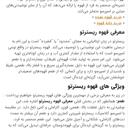
تجربه‌ای منحصر به فرد از قهوه را ارائه می‌دهد که آن را از سایر نوشیدنی‌های
مبتنی بر اسپرسو متمایز می‌کند.
«
خرید قهوه عمده
»
«
خرید دانه قهوه
»
معرفی قهوه ریسترتو
ریسترتو در زبان ایتالیایی به معنای “محدود” یا “فشرده” است و این نام به
درستی ماهیت این نوشیدنی را توصیف می‌کند. قهوه ریسترتو در واقع نوعی
اسپرسو است که با استفاده از مقدار کمتری آب و در زمان کوتاه‌تری تهیه
می‌شود. این امر منجر به تولید شات قهوه‌ای غلیظ‌تر، عصاره‌دارتر و با طعم
قوی‌تر می‌شود.این قهوه به دلیل عصاره‌گیری سریع و با فشار بالا، طعمی غلیظ
و شدیدتر از اسپرسو دارد و برای کسانی که از طعم قهوه‌های ضعیف‌تر
خوششان نمی‌آید، گزینه‌ای ایده‌آل است.
ویژگی های قهوه ریسترتو
در زیر به معرفی برخی از مهمترین ویژگی های فهوه ریسترتو خواهیم پرداخت :
طعم:
همانطور که در بخش قبلی
معرفی قهوه ریسترتو
اشاره شد، این
نوشیدنی به دلیل غلظت بالا، طعمی قوی، کاراملی و کمی تلخ دارد. در مقایسه
با اسپرسو کلاسیک، ریسترتو شیرینی کمتری دارد و طعم آن بیشتر به سمت
نت‌های کاراملی، شکلاتی و آجیل مایل می‌شود. این طعم منحصر به فرد،
ریسترتو را به گزینه‌ای ایده‌آل برای قهوه‌دوستان حرفه‌ای تبدیل می‌کند که به