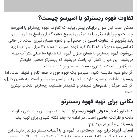
می‌شود، قهوه ریسترتو با همان میزان قهوه، اما با تنها ۱۵ میلی‌لیتر آب تهیه
می‌شود. این میزان کمتر آب باعث می‌شود که ریسترتو طعمی غلیظ‌تر،
متمرکزتر و شدت بیشتری نسبت به اسپرسو داشته باشد.
اگر بخواهیم مقایسه کنیم، اسپرسو یک قهوه قوی با طعم تلخ و غلیظ است، اما
ریسترتو غلظت بیشتری دارد و تلخی آن از اسپرسو بیشتر است. به همین دلیل،
اگر شما طرفدار طعم‌های غلیظ‌تر و شدیدتر هستید، ریسترتو انتخاب بهتری
است.
نکاتی برای تهیه قهوه ریسترتو
همانطور که در
معرفی قهوه ریسترتو
اشاره شد، تهیه این نوشیدنی نیازمند
دقت و ظرافت خاصی است. در ادامه به چند نکته کلیدی برای تهیه یک
ریسترتو بی‌نظیر می‌پردازیم:
آسیاب قهوه
:
برای تهیه ریسترتو، به قهوه‌ای با آسیاب بسیار ریز نیاز دارید. این
امر به عصاره گیری کامل قهوه و طعم غلیظ‌تر آن کمک می‌کند. اگر از قهوه با
آسیاب درشت استفاده کنید، ریسترتو شما رقیق و کم‌طعم خواهد شد.
دوز قهوه
:
از 7 تا 8 گرم قهوه برای هر شات ریسترتو استفاده کنید. این مقدار
قهوه برای تهیه یک شات 15 تا 20 میلی‌لیتری ریسترتو کافی است. اگر از قهوه
بیشتر یا کمتر استفاده کنید، طعم ریسترتو تحت تاثیر قرار خواهد گرفت.
کوبیدن
:
قهوه را به طور محکم در پرتا فیلتر بکوبید. این کار به فشرده شدن
قهوه و عصاره گیری بهتر آن کمک می‌کند. اگر قهوه را به اندازه کافی نکوبید،
آب به سرعت از قهوه عبور کرده و ریسترتو شما رقیق و کم‌طعم خواهد شد.