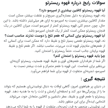
نه، قهوه ریسترتو طعمی بسیار تلخ و غلیظ دارد که ممکن است برای کسانی که
از طعم‌های ملایم‌تر قهوه لذت می‌برند، مناسب نباشد. اگر طعم تلخ و غلیظ
قهوه برایتان جالب است، حتماً ریسترتو را امتحان کنید.
چرا باید قهوه ریسترتو را امتحان کنم؟
اگر شما از طرفداران طعم‌های قوی و غلیظ قهوه هستید، ریسترتو گزینه‌ای
بی‌نظیر برای شماست. این قهوه با طعم متمرکز و شدت بیشتر نسبت به
اسپرسو، تجربه‌ای متفاوت از قهوه برای شما فراهم می‌آورد.
نتیجه گیری :
در دنیای پر هیاهوی امروز، گاهی اوقات به دنبال نوشیدنی‌ای هستیم که بتواند
ما را از روزمرگی‌ها دور کند و لحظه‌ای آرامش و لذت را به ما هدیه دهد. قهوه
ریسترتو با طعم قوی و غلیظ، عطر دلنشین و کافئین متعادل خود، می‌تواند
انتخابی ایده‌آل برای این منظور باشد.
این نوشیدنی منحصر به فرد، تجربه‌ای متفاوت از قهوه را به شما ارائه می‌دهد
که به راحتی قابل فراموش شدن نیست. ریسترتو، با غلظت بالا و عصاره گیری
کامل، طعمی جسورانه و متمایز دارد که آن را از سایر نوشیدنی‌های مبتنی بر
اسپرسو متمایز می‌کند. در عین حال، به دلیل حجم کم، کافئین متعادلی را به
شما ارائه می‌دهد که بدون ایجاد تلخی و ناخوشایندی، شما را سرحال و پرانرژی
می‌کند.
عطر دلنشین ریسترتو، ترکیبی از نت‌های کاراملی، شکلاتی و آجیل است که
حس بویایی شما را نوازش می‌دهد و لذت نوشیدن این قهوه را دو چندان
می‌کند.