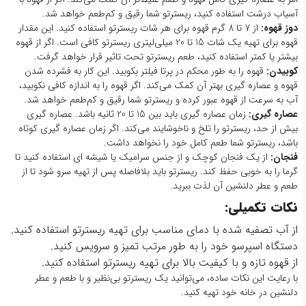
عصاره گیری
:
زمان عصاره گیری باید بین 15 تا 20 ثانیه باشد. عصاره گیری
بیش از حد، ریسترتو را تلخ و ناخوشایند می‌کند. اگر زمان عصاره گیری کوتاه
باشد، ریسترتو شما طعم کامل خود را نخواهد داشت.
فنجان:
از یک فنجان کوچک و از جنس سرامیک یا شیشه ای استفاده کنید تا
گرما را به خوبی حفظ کند. ریسترتو باید بلافاصله پس از تهیه سرو شود تا از
طعم و عطر دلنشین آن لذت ببرید.
نکات تکمیلی
:
از آب تصفیه شده با دمای مناسب برای تهیه ریسترتو استفاده کنید.
دستگاه اسپرسو خود را به طور مرتب تمیز و سرویس کنید.
از قهوه تازه و با کیفیت بالا برای تهیه ریسترتو استفاده کنید.
با رعایت این نکات ساده، می‌توانید یک ریسترتو بی‌نظیر و با طعم و عطر
دلنشین در خانه خود تهیه کنید.
سوالات رایج درباره قهوه ریسترتو
آیا قهوه ریسترتو کافئین بیشتری از اسپرسو دارد؟
بله، قهوه ریسترتو به دلیل عصاره‌گیری سریع‌تر و غلظت بیشتر، ممکن است
مقدار کافئین بیشتری نسبت به اسپرسو به ازای هر میلی‌لیتر داشته باشد. با این
حال، چون حجم کلی قهوه ریسترتو کمتر از اسپرسو است، میزان کافئین در یک
فنجان ریسترتو ممکن است کمتر از یک فنجان اسپرسو باشد.
آیا قهوه ریسترتو برای کسانی که طعم تلخ را دوست ندارند مناسب است؟