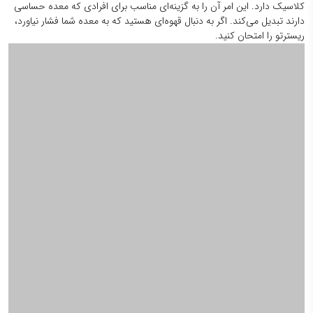
کلاسیک دارد. این امر آن را به گزینه‌ای مناسب برای افرادی که معده حساسی
دارند تبدیل می‌کند. اگر به دنبال قهوه‌ای هستید که به معده شما فشار نیاورد،
ریسترتو را امتحان کنید.
تفاوت قهوه ریسترتو با اسپرسو چیست؟
ممکن است این سوال برایتان پیش بیاید که تفاوت قهوه ریسترتو با اسپرسو
چیست و چرا باید یکی را به دیگری ترجیح دهید؟ برای پاسخ به این سوال،
باید بگوییم که تفاوت اصلی در حجم آب و نحوه عصاره‌گیری است. در حالی
که اسپرسو معمولاً با ۱۸ تا ۲۰ گرم قهوه آسیاب شده و ۳۰ میلی‌لیتر آب تهیه