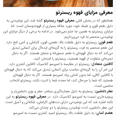
معرفی مزایای قهوه ریسترتو
همانطور که در بخش قبلی
معرفی قهوه ریسترتو
گفته شد، این نوشیدنی به
دلیل طعم قوی و غلیظ خود، مورد علاقه بسیاری از قهوه‌دوستان است. اما
مزایای ریسترتو به همین جا ختم نمی‌شود. در ادامه به برخی از دیگر مزایای این
نوشیدنی منحصر به فرد می‌پردازیم:
طعم قوی
:
ریسترتو به دلیل غلظت بالا، طعمی قوی، کاراملی و کمی تلخ دارد.
این طعم منحصر به فرد، ریسترتو را به گزینه‌ای ایده‌آل برای کسانی تبدیل
می‌کند که به دنبال قهوه‌ای با طعم جسورانه و متمایز هستند. اگر به دنبال
تجربه‌ای متفاوت از قهوه هستید، ریسترتو را امتحان کنید.
کافئین متعادل:
ریسترتو در مقایسه با اسپرسو کلاسیک کافئین کمتری دارد.
این امر آن را به گزینه‌ای مناسب برای کسانی تبدیل می‌کند که به دنبال قهوه‌ای
با کافئین کافی، اما بدون تلخی زیاد اسپرسو هستند. اگر به دنبال قهوه‌ای
هستید که شما را سرحال کند، اما معده شما را اذیت نکند، ریسترتو انتخاب
مناسبی است.
عطر دلنشین
:
ریسترتو به دلیل عصاره‌گیری بیشتر، عطر و بوی دلنشین‌تر و
پیچیده‌تری نسبت به اسپرسو کلاسیک دارد. در
معرفی قهوه ریسترتو
به این
نکته اشاره شد که این نوشیدنی دارای نت‌های کاراملی، شکلاتی و آجیل است.
این عطر دلنشین، لذت نوشیدن ریسترتو را دو چندان می‌کند.
هضم آسان:
به دلیل غلظت بالا، ریسترتو اسید کمتری نسبت به اسپرسو