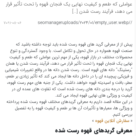
عواملی که طعم و کیفیت نهایی یک فنجان قهوه را تحت تأثیر قرار
می دهد، فرآیند رست شدن […]
seomanager
/uploads/2024/01/empty_user.webp
/
7091-08-06
پیش از از معرفی گرید های قهوه رست شده باید توجه داشته باشید که
صنعت قهوه همواره در حال تحول و تکامل است. با وجود گستردگی و تنوع
محصولات مختلف در بازار قهوه، یکی از مهم ترین عواملی که طعم و کیفیت
نهایی یک فنجان قهوه را تحت تأثیر قرار می دهد، فرآیند رست شدن یا همان
“رستینگ” دانه های قهوه است. رست شدن دانه ها در واقع تغییرات شیمیایی
و فیزیکی پیچیده ای را در داخل دانه ها ایجاد می کند که تأثیر زیادی بر طعم،
عطر، بافت و اسیدیته قهوه خواهد داشت. یکی از جنبه های مهم رست قهوه،
گرید یا درجه بندی دانه های رست شده است که تفاوت های عمده ای در
کیفیت و ویژگی های نهایی قهوه ایجاد می کند.
در این مقاله قصد داریم به معرفی گریدهای مختلف قهوه رست شده پرداخته
و ویژگی ها، معیارها و تأثیرات آن ها بر طعم و کیفیت قهوه را به تفصیل
بررسی کنیم.
«
سفارش آنلاین قهوه
»
معرفی گریدهای قهوه رست شده