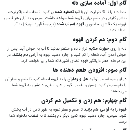
گام اول: آماده سازی دله
ابتدا دله را تا ¾ ظرفیت آن با
آب تصفیه شده
پر کنید. انتخاب آب باکیفیت،
نقشی کلیدی در طعم نهایی قهوه شما خواهد داشت. سپس، به ازای هر فنجان
قهوه، یک قاشق غذاخوری
قهوه آسیاب شده
(ترجیحاً قهوه عربیکا) به آب
اضافه کنید.
گام دوم: دم کردن قهوه
دله را روی
حرارت ملایم
قرار داده و منتظر بمانید تا آب به جوش آید. پس از
جوش آمدن آب، شعله را کم کنید و اجازه دهید قهوه به آرامی
دم بکشد
. در
این مرحله، عطر دل‌انگیز قهوه فضای آشپزخانه شما را پر خواهد کرد.
گام سوم: افزودن طعم دهنده ها
در این مرحله، می‌توانید
هل و زعفران
را به قهوه اضافه کنید تا طعم و عطر آن
را دلچسب‌تر کنید. زعفران، طعمی گرم و هل، عطری دلنشین به قهوه شما
می‌بخشند.
گام چهارم: هم زدن و تکمیل دم کردن
قهوه را به آرامی هم بزنید
تا طعم و عطر قهوه به طور کامل در آب پخش
شود. سپس، اجازه دهید قهوه کمی دیگر دم بکشد تا به غلظت دلخواه شما
برسد.