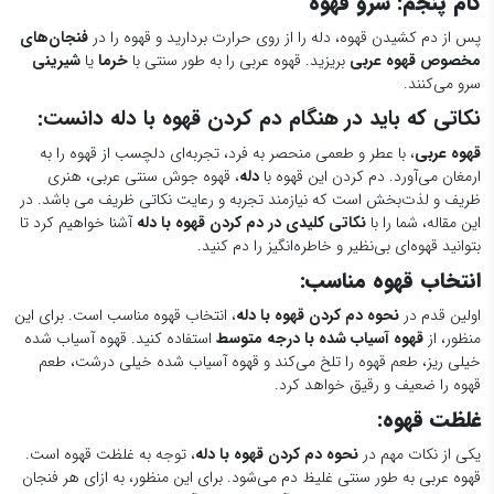
گام پنجم: سرو قهوه
پس از دم کشیدن قهوه، دله را از روی حرارت بردارید و قهوه را در
فنجان‌های
مخصوص قهوه عربی
بریزید. قهوه عربی را به طور سنتی با
خرما
یا
شیرینی
سرو می‌کنند.
نکاتی که باید در هنگام دم کردن قهوه با دله دانست:
قهوه عربی
، با عطر و طعمی منحصر به فرد، تجربه‌ای دلچسب از قهوه را به
ارمغان می‌آورد. دم کردن این قهوه با
دله
، قهوه جوش سنتی عربی، هنری
ظریف و لذت‌بخش است که نیازمند تجربه و رعایت نکاتی ظریف می باشد. در
این مقاله، شما را با
نکاتی کلیدی در دم کردن قهوه با دله
آشنا خواهیم کرد تا
بتوانید قهوه‌ای بی‌نظیر و خاطره‌انگیز را دم کنید.
انتخاب قهوه مناسب:
اولین قدم در
نحوه دم کردن قهوه با دله
، انتخاب قهوه مناسب است. برای این
منظور، از
قهوه آسیاب شده با درجه متوسط
استفاده کنید. قهوه آسیاب شده
خیلی ریز، طعم قهوه را تلخ می‌کند و قهوه آسیاب شده خیلی درشت، طعم
قهوه را ضعیف و رقیق خواهد کرد.
غلظت قهوه:
یکی از نکات مهم در
نحوه دم کردن قهوه با دله
، توجه به غلظت قهوه است.
قهوه عربی به طور سنتی غلیظ دم می‌شود. برای این منظور، به ازای هر فنجان