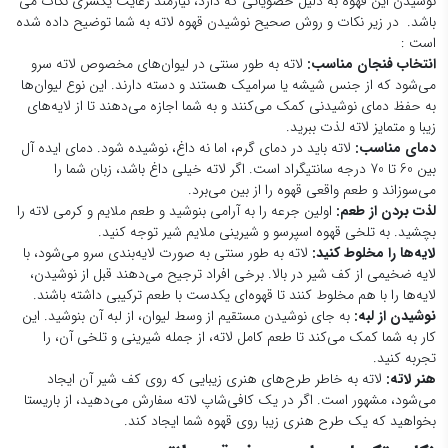
نوشیدن این قهوه به دلیل خصویاتی که دارد، نیازمند رعایت یکسری نکات می
باشد. در زیر نکات و روش صحیح نوشیدن قهوه لاته به شما توضیح داده شده
است :
انتخاب فنجان مناسب:
لاته به طور سنتی در لیوان‌های مخصوص لاته سرو
می‌شود که از جنس شیشه یا سرامیک هستند و دسته دارند. این نوع لیوان‌ها
به حفظ دمای نوشیدنی کمک می‌کنند و به شما اجازه می‌دهند تا از لایه‌های
زیبا و متمایز لاته لذت ببرید.
دمای مناسب:
لاته باید در دمای گرم، اما نه داغ، نوشیده شود. دمای ایده آل
بین 60 تا 70 درجه سانتیگراد است. اگر لاته خیلی داغ باشد، زبان شما را
می‌سوزاند و طعم واقعی قهوه را از بین می‌برد.
لذت بردن از طعم:
اولین جرعه را به آرامی بنوشید و طعم ملایم و کرمی لاته را
بچشید. به تلخی قهوه اسپرسو و شیرینی ملایم شیر توجه کنید.
لایه‌ها را مخلوط کنید:
لاته به طور سنتی به صورت لایه‌بندی سرو می‌شود، با
لایه ضخیمی از کف شیر در بالا. برخی افراد ترجیح می‌دهند قبل از نوشیدن،
لایه‌ها را با هم مخلوط کنند تا قهوه‌ای یکدست با طعم ترکیبی داشته باشند.
نوشیدن از لبه:
به جای نوشیدن مستقیم از وسط لیوان، از لبه آن بنوشید. این
کار به شما کمک می‌کند تا طعم کامل لاته، از جمله شیرینی و تلخی آن، را
تجربه کنید.
هنر لاته:
لاته به خاطر طرح‌های هنری زیبایی که روی کف شیر آن ایجاد
می‌شود، مشهور است. اگر در یک کافی‌شاپ لاته سفارش می‌دهید، از باریستا
بخواهید که یک طرح هنری زیبا روی قهوه شما ایجاد کند.