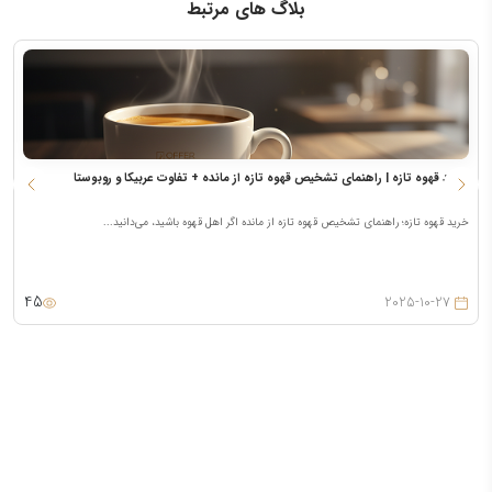
بلاگ های مرتبط
خرید قهوه تازه | راهنمای تشخیص قهوه تازه از مانده + تفاوت عربیکا و روبوستا
م
خرید قهوه تازه؛ راهنمای تشخیص قهوه تازه از مانده اگر اهل قهوه باشید، می‌دانید...
م
45
2025-10-27