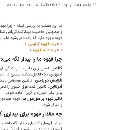
seomanager
/uploads/2024/01/empty_user.webp
/
در این مطلب به بررسی اینکه « چرا قهوه 
و همچنین خاصیت بیدارکنندگی‌اش شناخته
قهوه وجود دارد که باعث می‌شود ما را بی
«
خرید قهوه کیلویی
»
«
خرید دانه قهوه
»
چرا قهوه ما را بیدار نگه می‌دا
کافئین
: اصلی‌ترین دلیل بیدارکنندگی 
آدنوزین، یک انتقال‌دهنده عصبی که باع
افزایش دوپامین
: کافئین همچنین باعث
آدرنالین
: کافئین غدد فوق کلیوی را تحر
برای یک “مبارزه یا گریز” آماده شود.
تاثیر قهوه بر هورمون‌ها
: قهوه هورمون
و تمرکز شود.
چه مقدار قهوه برای بیداری 
میزان قهوه‌ای که برای بیدار نگه داشت
قهوه (حدود 80 میلی‌گرم کافئین) برای اکثر افراد کافی است تا هوشیاری و تمرکز آنها را برای چند ساعت افزایش دهد.