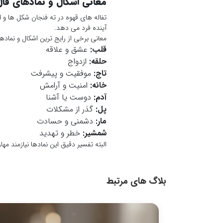
معانی اشکال و نمادهای فال
تفاله های قهوه در ته فنجان شکل ها و ا
آینده فرد می دهد.
معانی برخی از رایج ترین اشکال و نمادهای
قلب:
عشق و علاقه
حلقه:
ازدواج
تاج:
موفقیت و پیشرفت
خانه:
امنیت و آرامش
آدم:
دوست یا آشنا
پل:
گذر از مشکلات
مار:
دشمنی و حسادت
شمشیر:
خطر و تهدید
البته تفسیر دقیق این نمادها نیازمند مه
بلاگ های مرتبط