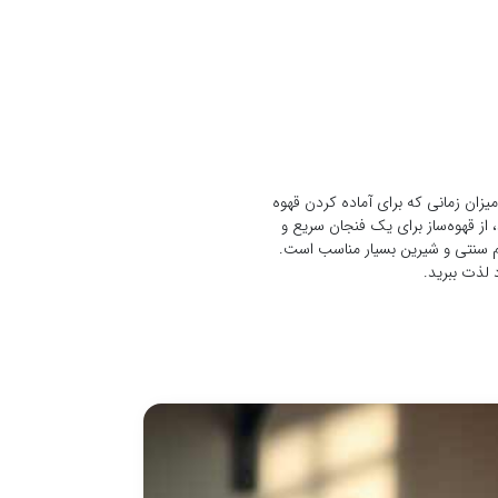
نحوه دم کردن قه
در قرن نهم میلادی، چوپانی...
قهوه سازهای قطره ا