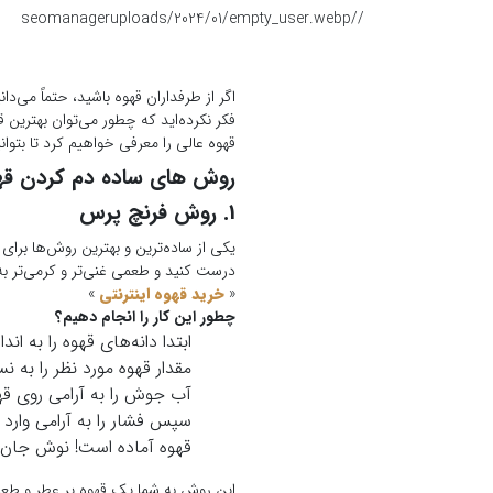
seomanager
/uploads/2024/01/empty_user.webp
/
اگر از طرفداران قهوه باشید، حتماً می‌د
فکر نکرده‌اید که چطور می‌توان بهترین ق
قهوه عالی را معرفی خواهیم کرد تا بتوان
روش های ساده دم کردن قه
1. روش فرنچ پرس
یکی از ساده‌ترین و بهترین روش‌ها برای
درست کنید و طعمی غنی‌تر و کرمی‌تر به 
«
خرید قهوه اینترنتی
»
چطور این کار را انجام دهیم؟
ابتدا دانه‌های قهوه را به ان
مقدار قهوه مورد نظر را به نسبت 1:15 (یک واحد قهوه به 15 واحد آب) در فرنچ
آب جوش را به آرامی روی قهوه بریزید و به مدت 4 دقیق
سپس فشار را به آرامی وارد کن
قهوه آماده است! نوش جان 
این روش به شما یک قهوه پر عطر و طعم 