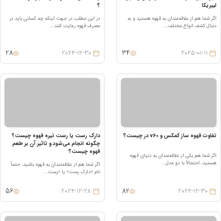
یبریکا
؟
گر شما هم از علاقه‌مندان به قهوه هستید و به
در این مطلب در جهت اینکه چه کسانی باید در
نبال کشف انواع مختلف...
مصرف قهوه رعایت کنند...
28
34
2024-12-30
2025-01-11
فاوت قهوه ساز کمکس و v60 در چیست؟
دارک رست یا رست تیره قهوه چیست؟
چگونه انجام می‌شود و تاثیر آن بر طعم
قهوه چیست؟
گر شما هم یکی از علاقه‌مندان به دنیای قهوه
ستید، احتمالاً با دو مدل...
اگر شما هم از علاقه‌مندان به قهوه باشید، حتماً
نام «دارک رست» یا «رست...
56
82
2024-12-28
2024-12-30