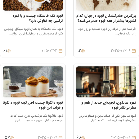
زرگترین صادرکنندگان قهوه در جهان: کدام
قهوه تک خاستگاه چیست و با قهوه
شورها بیشتر از همه قهوه صادر می‌کنند؟
ترکیبی چه تفاوتی دارد؟
گر شما هم از طرفداران قهوه هستید و روز خود
قهوه تک خاستگاه یا همان قهوه سینگل اوریجین
ا با یک فنجان...
یکی از محبوب‌ترین و پرطرفدارترین انواع...
61
92
2025-03-11
2025-03-29
هوه سایفون: تجربه‌ای جدید از طعم و
قهوه دالگونا چیست |طرز تهیه قهوه دالگونا
طر بی‌نظیر قهوه
و فواید این قهوه
هوه سایفون یکی از جذاب‌ترین و متفاوت‌ترین
قهوه دالگونا یک نوشیدنی مدرن است که به
وش‌های تهیه قهوه است که به تازگی...
سرعت در دنیای امروز محبوبیت زیادی...
157
68
2025-03-04
2025-03-09