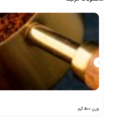
وزن
500
گرم