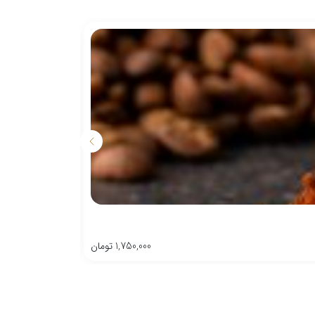
1,750,000
تومان
وزن
500
گرم