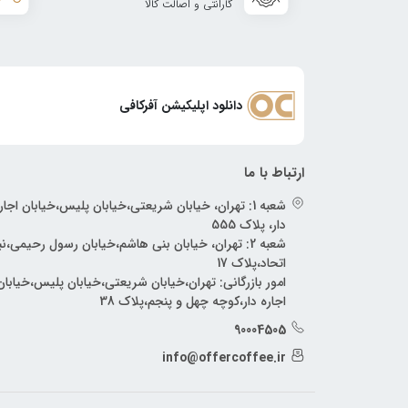
گارانتی و اصالت کالا
دانلود اپلیکیشن آفرکافی
ارتباط با ما
شعبه 1: تهران، خیابان شریعتی،خیابان پلیس،خیابان اجار
دار، پلاک 555
شعبه 2: تهران، خیابان بنی هاشم،خیابان رسول رحیمی،
اتحاد،پلاک 17
امور بازرگانی: تهران،خیابان شریعتی،خیابان پلیس،خیابان
اجاره دار،کوچه چهل و پنجم،پلاک 38
90004505
info@offercoffee.ir