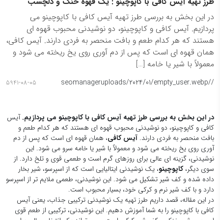
طرز تهیه آیس کافی با کاپوچینو : یک قهوه خنک و دلچسب
در این بخش به بررسی طرز تهیه آیس کافی با کاپوچینو می
پردازیم. آیس کافی و کاپوچینو، دو نوشیدنی محبوب قهوه ای
هستند که هر کدام طعم و بافت منحصر به فردی دارند. آیس کافی،
همان قهوه ای است که پس از دم آوری روی یخ ریخته می شود و
معمولاً با شیر یا خامه […]
seomanager
/uploads/2024/01/empty_user.webp
/
5941-08-05
در این بخش به بررسی طرز تهیه آیس کافی با کاپوچینو می پردازیم.
آیس
کافی و کاپوچینو، دو نوشیدنی محبوب قهوه ای هستند که هر کدام طعم و
بافت منحصر به فردی دارند.
آیس کافی
، همان قهوه ای است که پس از دم
آوری روی یخ ریخته می شود و معمولاً با شیر یا خامه سرو می شود. این
نوشیدنی، گزینه ای عالی برای روزهای گرم است و طعمی قوی و تلخ دارد. از
سوی دیگر،
کاپوچینو
، یک نوشیدنی ایتالیایی است که از اسپرسو، شیر بخار
داده شده و کف شیر تشکیل می شود. این نوشیدنی، طعمی ملایم تر از اسپرسو
دارد و با کف شیر نرم و کرکی خود، بسیار محبوب است.
در این مقاله، قصد داریم طرز تهیه یک نوشیدنی ترکیبی جذاب، یعنی آیس
کافی با کاپوچینو را به شما آموزش دهیم. این نوشیدنی، ترکیبی از طعم قوی