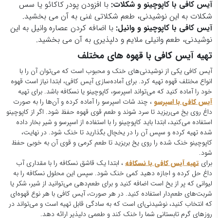
آیس کافی با کاپوچینو و شکلات:
با افزودن پودر کاکائو یا سس
شکلات به این نوشیدنی، طعم شکلاتی غنی به آن می بخشید.
آیس کافی با کاپوچینو و وانیل:
با اضافه کردن عصاره وانیل به این
نوشیدنی، طعم وانیلی ملایم و دلپذیری به آن می بخشید.
تهیه آیس کافی با قهوه های مختلف
آیس کافی یکی از نوشیدنی‌های خنک و محبوب است که می‌توان آن را با
انواع مختلف قهوه تهیه کرد. برای آماده‌سازی آیس کافی، ابتدا نیاز است قهوه‌
خود را آماده کنید که می‌تواند اسپرسو، کاپوچینو یا نسکافه باشد. برای تهیه
آیس کافی با اسپرسو
، چند شات اسپرسو را آماده کرده و آن‌ها را به صورت
داغ روی یخ می‌ریزید تا سرد شوند و طعم قوی قهوه حفظ شود. اگر از کاپوچینو
استفاده می‌کنید، ابتدا باید کاپوچینو را با استفاده از اسپرسو و شیر بخار داده
شده تهیه کرده و سپس آن را در یخچال بگذارید تا خنک شود. در نهایت،
کاپوچینو خنک شده را روی یخ بریزید تا طعم کرمی و قوی آن به خوبی حفظ
شود.
برای
تهیه آیس کافی با نسکافه
، ابتدا یک قاشق نسکافه را با مقداری آب
داغ حل کرده و اجازه دهید کمی خنک شود. سپس این محلول نسکافه را به
لیوانی که پر از یخ است اضافه کنید و برای طعم‌دهی می‌توانید از شیر، شکر یا
شربت‌های طعم‌دار استفاده کنید. در هر صورت، آیس کافی با هر نوع قهوه‌ای
که انتخاب کنید، نوشیدنی‌ای است که به سادگی قابل تهیه است و می‌تواند در
روزهای گرم تابستانی شما را خنک کند و طعمی دلپذیر ارائه دهد.