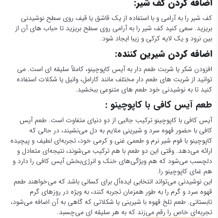
اضافه کردن کف شیر
:
کف شیر را به آرامی و با استفاده از یک قاشق یا قیف روی سطح نوشیدنی
بریزید. سعی کنید کف شیر را به آرامی روی سطح بریزید تا حباب های آن از
بین نرود و یک لایه کرکی و زیبا ایجاد شود.
اضافه کردن شیرین کننده
:
افزودن شکر یا شربت طعم دار به آیس کاپوچینو، کاملاً سلیقه ای است. می
توانید از شربت های طعم دار مختلف مانند کارامل، وانیل یا شکلات استفاده
کنید تا به نوشیدنی خود طعم های متنوعی ببخشید.
طعم آیس کافی با کاپوچینو :
آیس کافی با کاپوچینو ترکیب جالبی از دو دنیای متفاوت است. طعم آیس
کافی با حضور قهوه سرد و شیرینی ملایم به دل می‌نشیند، در حالی که
کاپوچینو با فوم شیر نرم و طعمی غنی و کرمی خود، تجربه‌ای لطیف و پیچیده
ارائه می‌دهد. وقتی این دو طعم با هم ترکیب می‌شوند، نتیجه‌ای متعادل و
دلچسب می‌شود که هم ویژگی‌های خنک و انرژی‌بخش آیس کافی را دارد و
هم غنای کاپوچینو را.
این نوشیدنی می‌تواند انتخابی ایده‌آل برای کسانی باشد که می‌خواهند طعم
قهوه سرد و گرم را به طور همزمان تجربه کنند، به ویژه در روزهای گرم
تابستانی. طعم تلخ قهوه با شیرینی یا شکلاتی که گاهی به آن اضافه می‌شود،
تجربه‌ای خاص را رقم می‌زند که به هر سلیقه ای می‌چسبد.