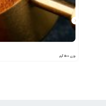
وزن
500
گرم