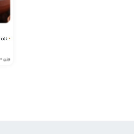
وزن :
وزن
0