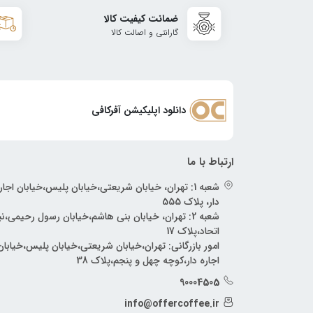
ضمانت کیفیت کالا
گارانتی و اصالت کالا
دانلود اپلیکیشن آفرکافی
ارتباط با ما
شعبه 1: تهران، خیابان شریعتی،خیابان پلیس،خیابان اجار
دار، پلاک 555
شعبه 2: تهران، خیابان بنی هاشم،خیابان رسول رحیمی،
اتحاد،پلاک 17
امور بازرگانی: تهران،خیابان شریعتی،خیابان پلیس،خیابان
اجاره دار،کوچه چهل و پنجم،پلاک 38
90004505
info@offercoffee.ir