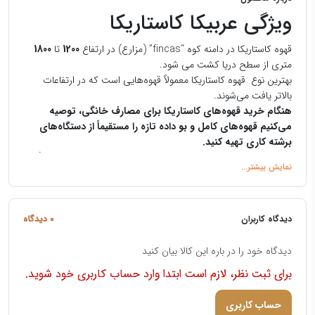
ویژگی عربیکا کاستاریکا
قهوه کاستاریکا در دامنه کوه “fincas” (مزارع) در ارتفاع
1200
تا
1800
متری از سطح دریا کشت می شود.
بهترین نوع قهوه کاستاریکا معمولاً قهوه‌هایی است که در ارتفاعات
بالاتر یافت می‌شوند.
هنگام خرید قهوه‌های کاستاریکا برای مصارف خانگی، توصیه
می‌کنیم قهوه‌های کامل و بو داده تازه را مستقیماً از دستگاه‌های
برشته کاری تهیه کنید.
خرید یک محصول مارک دار که هفته ها یا ماه ها در یک فروشگاه
مواد غذایی یا در انبارهای یک فروشگاه روی قفسه قرار می گیرد،
نسبتاً بی مزه و کهنه خواهد بود و به شما اجازه نمی دهد طعم
کامل این قهوه های درجه یک را تجربه کنید.
کاستاریکا رتبه
14
بزرگترین کشور تولید کننده قهوه در جهان است،
دیدگاه کاربران
0 دیدگاه
در سال 2015 :
تولید 107,819 تن
دیدگاه خود را در باره این کالا بیان کنید
صادرات 65,652 تن
برای ثبت نظر، لازم است ابتدا وارد حساب کاربری خود شوید.
شاید به نظر خیلی زیاد بیاید، اما فقط 1.1 درصد از قهوه تولید شده در
سراسر جهان است.
حساب کاربری