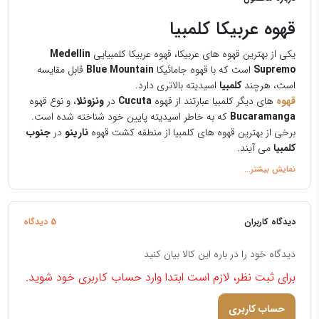
قهوه عربیکا کلمبیا
یکی از بهترین قهوه های عربیکا، قهوه عربیکا کلمبیایی
Medellin
Supremo
است که با قهوه جامائیکا
Blue Mountain
قابل مقایسه
است، هرچند
کلمبیا
اسیدیته بالاتری دارد.
قهوه
های دیگر کلمبیا عبارتند از قهوه
Cucuta
در
ونزوئلا
، و نوع قهوه
Bucaramanga
که به خاطر اسیدیته پایین خود شناخته شده است.
برخی از بهترین قهوه های کلمبیا از منطقه کشت قهوه
نارینو
در
جنوب
کلمبیا
می آیند.
خرید قهوه فله
کاربرد قهوه عربیکا کلمبیا
طعم نسبتا ملایم قهوه‌های کلمبیایی آن را به انتخابی ایده‌آل برای
دیدگاه کاربران
5 دیدگاه
اسپرسو
تبدیل می‌کند. می‌توان آن‌ها را بدون تلخ شدن بیش از حد
برشته کرد. همچنین مخلوط دانه کلمبیا با
روبوستا
در عین حال ملایم
دیدگاه خود را در باره این کالا بیان کنید
کردن طعم های تند، رایحه شکلاتی (آجیلی) دلپسندی دارد.
برای ثبت نظر، لازم است ابتدا وارد حساب کاربری خود شوید.
حساب کاربری