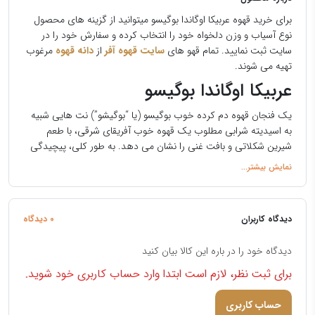
برای خرید قهوه عربیکا اوگاندا بوگیسو میتوانید از گزینه های محصول
نوع آسیاب و وزن دلخواه خود را انتخاب کرده و سفارش خود را در
سایت ثبت نمایید. تمام قهو های
سایت قهوه آفر
از
دانه قهوه
مرغوب
تهیه می شوند.
عربیکا اوگاندا بوگیسو
یک فنجان قهوه دم کرده خوب بوگیسو (یا “بوگیشو”) نت هایی شبیه
به اسیدیته شرابی مطلوب یک قهوه خوب آفریقای شرقی، با طعم
شیرین شکلاتی و بافت غنی را نشان می دهد. به طور کلی، پیچیدگی
کمتر و بدنه سبک‌تر قهوه‌های اوگاندا باعث می‌شود که آنها نسبت به
قهوه‌های همسایه زیمبابوه، تانزانیا یا کنیا کمتر متمایز شوند.
در شمال شرقی اوگاندا در نزدیکی آبشار سیپی رشد می کند.
قهوه
بوگیشو با طعم تمیز و عطر متمایزش متمایز می شود.
برخی از بهترین
دیدگاه کاربران
0 دیدگاه
بوگیشو (یا بوگیسو) در کوه اوگاندا رشد می کنند.
الگون.
فصل برداشت قهوه سبز عربیکا از اکتبر تا فوریه و تمام سال برای
دیدگاه خود را در باره این کالا بیان کنید
محصول روبوستا (در ماه نوامبر تا فوریه به اوج خود می رسد). پس از
برداشت، قهوه ها یا به طور طبیعی شسته می شوند (به طور محلی به
برای ثبت نظر، لازم است ابتدا وارد حساب کاربری خود شوید.
عنوان “وگار” شناخته می شوند) یا به طور طبیعی پردازش می شوند (به
طور محلی به عنوان “داروگار” شناخته می شوند).
حساب کاربری