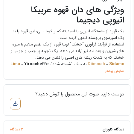
ویژگی های دان قهوه عربیکا
اتیوپی دیجیما
یک قهوه از خاستگاه اتیوپی با اسیدیته کم و کرما عالی، این قهوه را به
یک اسپرسوی برجسته تبدیل کرده است.
استفاده از فرآیند فرآوری “خشک” لوبیا قهوه از یک طعم ملایم با میوه
های شیرین و بعد تند تیز ارائه می دهد. یک تجربه پر جنب و جوش و
خشک که به شدت ریشه های اصلی را نشان می دهد.
Sidamo
و
Djimmah
به روش “شسته شده”،
Yirgacheffe
و
Limu
به روش “خشک” بادی سبک تر و طعم کمتر خاکی/وحشی دارد.
عربیکا اتیوپی دیجیما
در مناطق “
Illubabor
” و “
Kaffa
” در ارتفاعات
4400 تا 6000 فوت از سطح دریا در بزرگترین حوضه آبریز اتیوپی کشت
می شود، منطقه ای که هر سال حدود
60,000 تن
قهوه تولید و صادر
دوست دارید صوت این محصول را گوش دهید؟
می کند.
“
Djimmah
” به قهوه “
Jimma
” نیز گفته می شود.
عربیکا اتیوپی دیجیما قهوه ای منحصر به فرد که تصور می شود از نظر
طعم نزدیک ترین نوع به گیاه وحشی اصلی باشد. این یک آب و هوای
ایده آل است و گیاهان به خوبی توسط درختان جنگلی بزرگتر محافظت
دیدگاه کاربران
2 دیدگاه
می شوند که از آفتاب ظهر روز سایه می اندازند و رطوبت خاک را حفظ