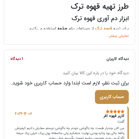
طرز تهیه قهوه ترک
ابزار دم آوری قهوه ترک
برای تهیه
قهوه‌ ترک
از وسیله‌ای بنام
جذوه
استفاده می‌کنیم.
جذوه
از نظر ظاهری شبیه به شیرجوش است با این ویژگی که باید قطر
دهانه آن نسبت به قطر کف
کمتر باشد تا قهوه بهتر دم بکشد.
نسبت آب و قهوه
دیدگاه کاربران
1 دیدگاه
مشاهده کامل طرز تهیه قهوه ترک
دیدگاه خود را در باره این کالا بیان کنید
برای ثبت نظر، لازم است ابتدا وارد حساب کاربری خود شوید.
حساب کاربری
2024-12-06
کاربر قهوه آفر
گفت:
من الان چندبار هست چه باگوشی خودم چه باگوشی دوستم سفارش دادیم کیفیتش
واقعا عالی بود وتازه بودبی نهایت متشکرم ولی متاسفانه پول پیک خیلی زیاد میشه
اگه آدرس بدید خودمون بیاییم تحویل بگیرییم خیلی بهتره