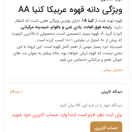
ویژگی دانه قهوه عربیکا کنیا AA
قهوه تهیه شده از
کنیا
A
A
دارای بهترین ویژگی هایی است که انتظار
دارید:
رایحه فوق العاده
،
بادی غنی و باقوام
،
اسیدیته مرکباتی
.
کنیا با گرید A، قهوه بسیار تخصصی است، محصولی با بالاترین کیفیت
که بیش از 80 امتیاز در مقیاس 1-100 کسب کرده است.
اسیدیته جزء بسیار مهمی از طعم کامل قهوه است. این لزوما به این
معنی نیست که قهوه ترش خواهد بود، بلکه بیشتر به عنوان نت های
خوش طعم و مرکباتی احساس می شود.
درباره عربیکا کنیا AA
در سراسر محدوده سنترال هایلند، شامل محدوده Aberdaire،
Nanyuki، Nyahururu، Nyeri، و کوه کنیا، نوک های برنزی SL34 و
سبز زرد روشن SL28 در سراسر مزارع و املاک موج می زند.
دیدگاه کاربران
0 دیدگاه
واریته‌های SL که تقریباً 90 درصد از قهوه‌های کشت‌شده را تشکیل
می‌دهند، معمولاً در کنار گونه‌های تاریخی مانند Bourbon و Kent
دیدگاه خود را در باره این کالا بیان کنید
یافت می‌شوند. واریته‌های جدیدتر Ruiru 11 و Batian، گونه‌ای که نام
برای ثبت نظر، لازم است ابتدا وارد حساب کاربری خود شوید.
خود را با قله دامنه‌های کوهی که در آن رشد می‌کند مشترک است،
به تدریج در حال تجاوز هستند. ارتفاع بالاتر آب و هوای خنک تری را
حساب کاربری
برای رشد فراهم می کند و خاک غنی برای تولید چای و قهوه و