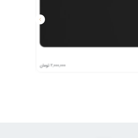
2,000,000
تومان
وزن
500
گرم