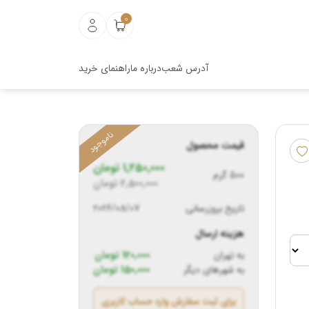
0
آدرس شعب
درباره ما
راهنمای خرید
قیمت محصول
1,250,000
تومان
500 گرم
2,500,000
تومان
تاریخ بروزرسانی
2026/08/07
هزینه ارسال
به تهران
120,000 تومان
به شهرهای دیگر
150,000 تومان
برای ثبت سفارش وارد حساب کاربری