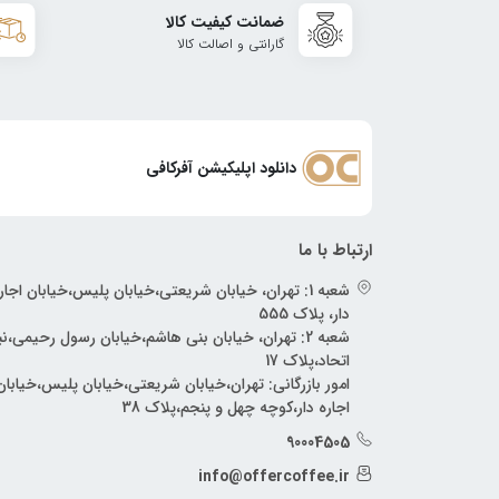
ضمانت کیفیت کالا
گارانتی و اصالت کالا
دانلود اپلیکیشن آفرکافی
ارتباط با ما
شعبه 1: تهران، خیابان شریعتی،خیابان پلیس،خیابان اجار
دار، پلاک 555
شعبه 2: تهران، خیابان بنی هاشم،خیابان رسول رحیمی،
اتحاد،پلاک 17
امور بازرگانی: تهران،خیابان شریعتی،خیابان پلیس،خیابان
اجاره دار،کوچه چهل و پنجم،پلاک 38
90004505
info@offercoffee.ir