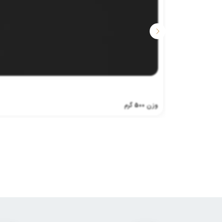
وزن
500
گرم