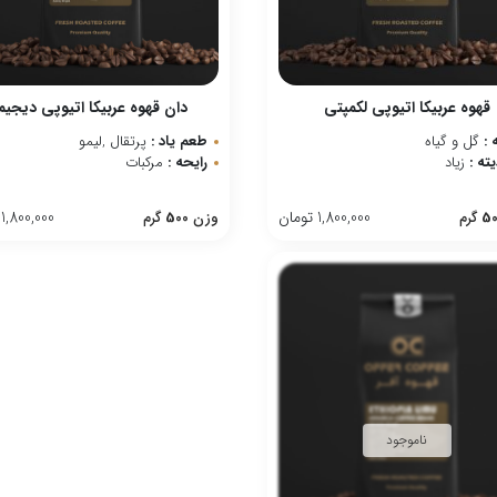
قهوه عربیکا اتیوپی لکمپتی
دان قهوه عربیکا اتیوپی دیجیما
 :
گل و گیاه
طعم یاد :
پرتقال ,لیمو
ته :
زیاد
رایحه :
مرکبات
1,800,000
تومان
1,800,000
50
گرم
وزن
500
گرم