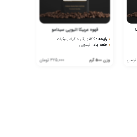
قهوه عربیکا اتیوپی سیدامو
رایحه :
کاکائو ,گل و گیاه ,مرکبات
طعم یاد :
لیمویی
تومان
325,000
تومان
وزن
500
گرم