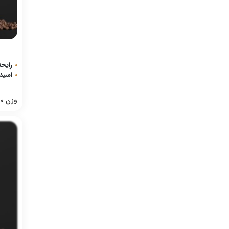
رایحه
اسیدی
وزن
0