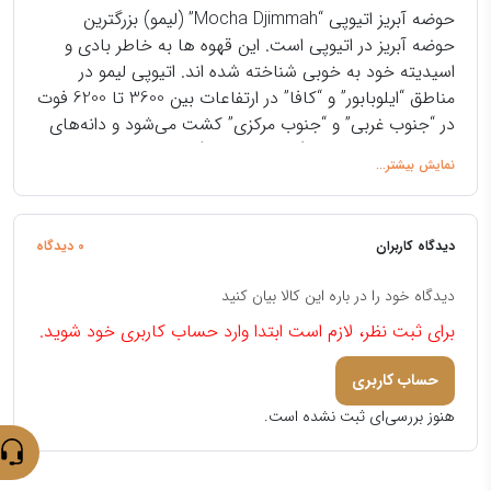
حوضه آبریز اتیوپی “Mocha Djimmah” (لیمو) بزرگترین
حوضه آبریز در اتیوپی است. این قهوه ها به خاطر بادی و
اسیدیته خود به خوبی شناخته شده اند. اتیوپی لیمو در
مناطق “ایلوبابور” و “کافا” در ارتفاعات بین 3600 تا 6200 فوت
در “جنوب غربی” و “جنوب مرکزی” کشت می‌شود و دانه‌های
قهوه متوسط با شکل گرد متمایز و رنگ سبز تولید می‌کند،
منطقه‌ای که حدود 60,000 تن قهوه تولید و صادر می‌کند.
قهوه لیمو هر سال یکی از نامداران بازار است.
و
به روش “شسته شده”،
یرگاچف
و
لیمو
به
سیدامو
دیجیما
دیدگاه کاربران
0 دیدگاه
روش “خشک” بادی سبک تر و طعم کمتر خاکی/وحشی دارد.
مقدار کافئین عربیکا اتیوپی لیمو:
دیدگاه خود را در باره این کالا بیان کنید
برای ثبت نظر، لازم است ابتدا وارد حساب کاربری خود شوید.
به عنوان مثال، قهوه
اتیوپی
1.13 درصد کافئین دارد، در حالی که قهوه
تانزانیا
1.42 درصد کافئین است. دان های عربیکا تنها حاوی 1.5 درصد
حساب کاربری
کافئین، در حالی که دان های روبوستا 2.4 درصد کافئین است.
دان های قهوه عربیکا با ویژگی مشابه
هنوز بررسی‌ای ثبت نشده است.
درباره قهوه اتیوپی
اتیوپی زادگاه قهوه است: در جنگل های منطقه Kaffa است