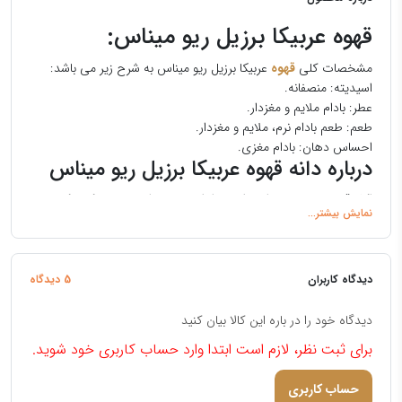
قهوه عربیکا برزیل ریو میناس:
مشخصات کلی
قهوه
عربیکا برزیل ریو میناس به شرح زیر می باشد:
اسیدیته: منصفانه.
عطر: بادام ملایم و مغزدار.
طعم: طعم بادام نرم، ملایم و مغزدار.
احساس دهان: بادام مغزی.
درباره دانه قهوه عربیکا برزیل ریو میناس
اکثر قهوه‌های برزیلی از روش پردازش طبیعی استفاده می‌کنند که در
آن گیلاس‌ها پس از برداشتن و خشک کردن بدون برداشتن پوست یا
موسیلاژ، همانطور که هستند، خشک می‌شوند.
آنها همچنین می توانند
کباب تیره را بدون اینکه بیش از حد تلخ شوند بخورند.
در نتیجه، طعم
ملایم و متعادلی به دم کرده و منجر به مصرف بالا در سراسر جهان می
دیدگاه کاربران
5 دیدگاه
شود.
مخصوصا برای ترکیبات اسپرسو با کیفیت بالا.
علاوه بر این،
دانه‌های قهوه در یک مرکز پیشرفته در دبی توسط تکنسین‌های چیره
دیدگاه خود را در باره این کالا بیان کنید
دست برشته می‌شوند تا تنها بهترین کیفیت را تضمین کنند.
برای ثبت نظر، لازم است ابتدا وارد حساب کاربری خود شوید.
خرید قهوه فله
حساب کاربری