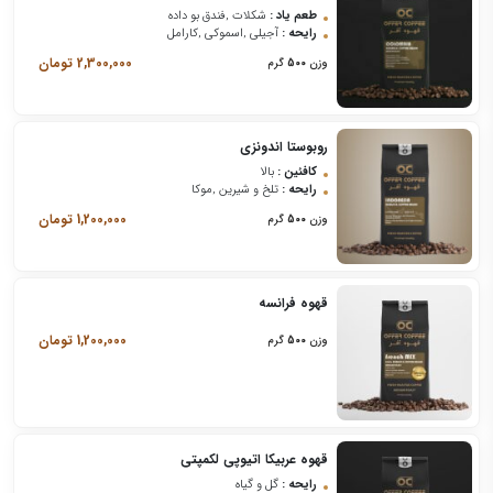
طعم یاد :
شکلات ,فندق بو داده
رایحه :
آجیلی ,اسموکی ,کارامل
2,300,000
تومان
وزن
500
گرم
روبوستا اندونزی
کافئین :
بالا
رایحه :
تلخ و شیرین ,موکا
1,200,000
تومان
وزن
500
گرم
قهوه فرانسه
1,200,000
تومان
وزن
500
گرم
قهوه عربیکا اتیوپی لکمپتی
رایحه :
گل و گیاه