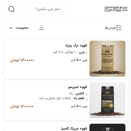
فیلترها
قهوه ترک ویژه
وزن :
1 کیلوگرم ,500 گرم
1,300,000
تومان
وزن
500
گرم
قهوه اسپرسو
کافئین :
بالا
طعم یاد :
شکلات تلخ ,فندق بو داده
1,200,000
تومان
وزن
500
گرم
قهوه عربیکا کلمبیا