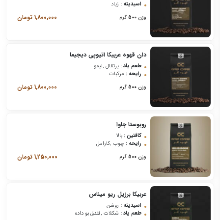
اسیدیته :
زیاد
1,800,000
تومان
وزن
500
گرم
دان قهوه عربیکا اتیوپی دیجیما
طعم یاد :
پرتقال ,لیمو
رایحه :
مرکبات
1,800,000
تومان
وزن
500
گرم
روبوستا جاوا
کافئین :
بالا
رایحه :
چوب ,کارامل
1,250,000
تومان
وزن
500
گرم
عربیکا برزیل ریو میناس
اسیدیته :
روشن
طعم یاد :
شکلات ,فندق بو داده