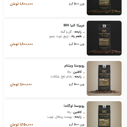
1,800,000
تومان
وزن
500
گرم
عربیکا کنیا MH
رایحه :
گل و گیاه
طعم یاد :
ترنج ,توت ,لیمو
1,800,000
تومان
وزن
500
گرم
روبوستا ویتنام
کافئین :
بالا
رایحه :
بادام تلخ ,شکلات
1,100,000
تومان
وزن
500
گرم
روبوستا اوگاندا
کافئین :
بالا
رایحه :
پوست پرتقال ,چوب
1,250,000
تومان
وزن
500
گرم